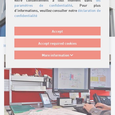
votre consentement à tout moment dans
les
paramètres de confidentialité
. Pour plus
d'informations, veuillez consulter notre
déclaration de
confidentialité
Accept
Accept required cookies
Home
/
Conseil
/
Vente en Suisse
More information