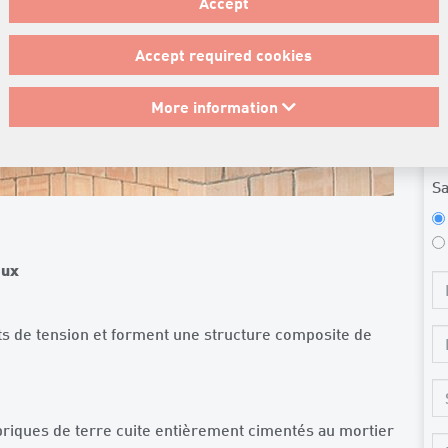
Accept
Accept required cookies
Ve
More information
no
dé
Sa
aux
 de tension et forment une structure composite de
 briques de terre cuite entièrement cimentés au mortier