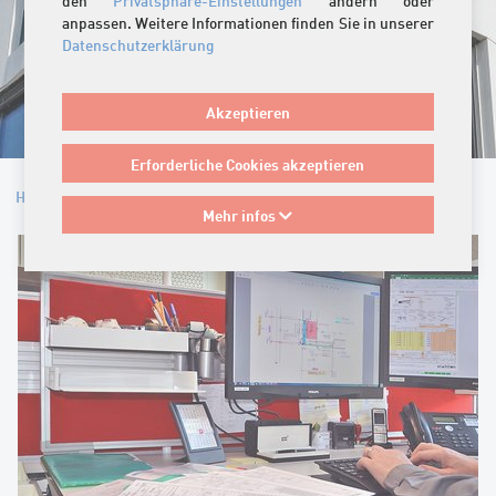
den
Privatsphäre-Einstellungen
ändern oder
anpassen. Weitere Informationen finden Sie in unserer
Datenschutzerklärung
Akzeptieren
Erforderliche Cookies akzeptieren
Home
/
Beratung
/
Vertrieb Schweiz
Mehr infos