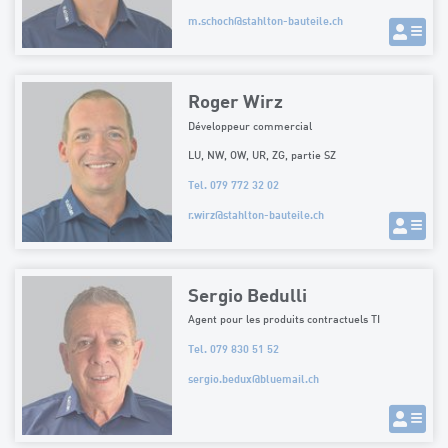
m.schoch
@
stahlton-bauteile.ch
Roger Wirz
Développeur commercial
LU, NW, OW, UR, ZG, partie SZ
Tel. 079 772 32 02
r.wirz
@
stahlton-bauteile.ch
Sergio Bedulli
Agent pour les produits contractuels TI
Tel. 079 830 51 52
sergio.bedux
@
bluemail.ch