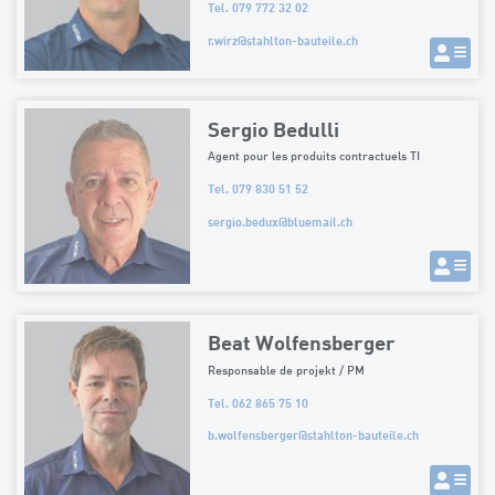
Tel. 079 772 32 02
r.wirz
@
stahlton-bauteile.ch
Sergio Bedulli
Agent pour les produits contractuels TI
Tel. 079 830 51 52
sergio.bedux
@
bluemail.ch
Beat Wolfensberger
Responsable de projekt / PM
Tel. 062 865 75 10
b.wolfensberger
@
stahlton-bauteile.ch