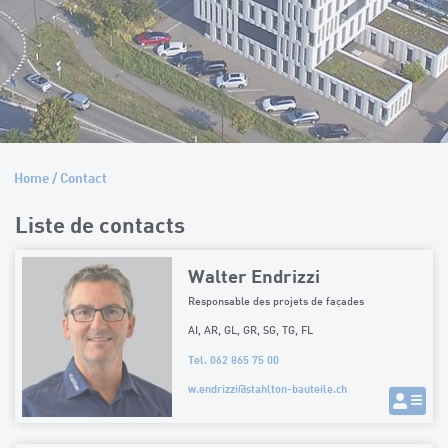
Home
/
Contact
Liste de contacts
Walter Endrizzi
Responsable des projets de façades
AI, AR, GL, GR, SG, TG, FL
Tel. 062 865 75 00
w.endrizzi
@
stahlton-bauteile.ch