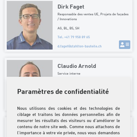
Dirk Faget
Responsable des ventes UE, Projets de façades
/ Innovations
AG, BL, BS, SH
Tel. +41 79 958 89 65
d.faget
@
stahlton-bauteile.ch
Claudio Arnold
Service interne
FR, GE, VD, partie francophone VS, TI, EU (F)
Paramètres de confidentialité
Tel. 062 865 75 01
c.arnold
@
stahlton-bauteile.ch
Nous utilisons des cookies et des technologies de
ciblage et traitons les données personnelles afin de
mesurer les résultats des visiteurs ou d'améliorer le
Markus Denoth
contenu de notre site web. Comme nous attachons de
l'importance à votre vie privée, nous vous demandons
Service à la clientèle / Techniques d'application