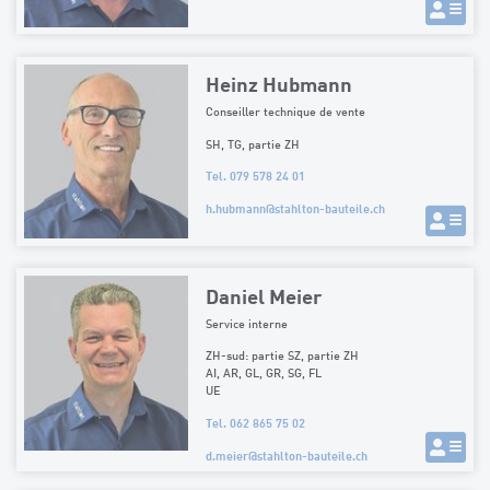
Heinz Hubmann
Conseiller technique de vente
SH, TG, partie ZH
Tel. 079 578 24 01
h.hubmann
@
stahlton-bauteile.ch
Daniel Meier
Service interne
ZH-sud: partie SZ, partie ZH
AI, AR, GL, GR, SG, FL
UE
Tel. 062 865 75 02
d.meier
@
stahlton-bauteile.ch