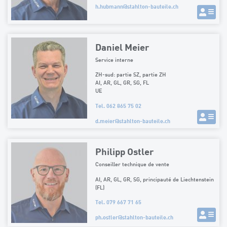
h.hubmann
@
stahlton-bauteile.ch
Daniel Meier
Service interne
ZH-sud: partie SZ, partie ZH
AI, AR, GL, GR, SG, FL
UE
Tel. 062 865 75 02
d.meier
@
stahlton-bauteile.ch
Philipp Ostler
Conseiller technique de vente
AI, AR, GL, GR, SG, principauté de Liechtenstein
(FL)
Tel. 079 667 71 65
ph.ostler
@
stahlton-bauteile.ch