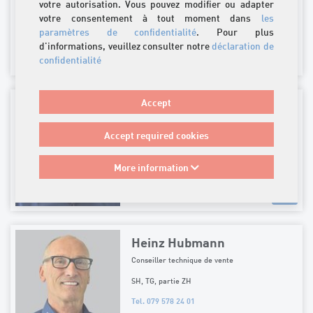
votre autorisation. Vous pouvez modifier ou adapter
AI, AR, GL, GR, SG, TG, FL
votre consentement à tout moment dans
les
ZH-nord: partie AG, Affoltern, partie ZH
paramètres de confidentialité
. Pour plus
Tel. 079 104 40 46
d'informations, veuillez consulter notre
déclaration de
confidentialité
m.denoth
@
stahlton-bauteile.ch
Accept
Fabian Huber
Responsable du centre de services de vente
Accept required cookies
Tel. 062 865 75 21
More information
f.huber
@
stahlton-bauteile.ch
Heinz Hubmann
Conseiller technique de vente
SH, TG, partie ZH
Tel. 079 578 24 01