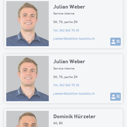
Julian Weber
Service interne
SH, TG, partie ZH
Tel. 062 865 75 20
j.weber
@
stahlton-bauteile.ch
Julian Weber
Service interne
SH, TG, partie ZH
Tel. 062 865 75 20
j.weber
@
stahlton-bauteile.ch
Dominik Hürzeler
AG, BS