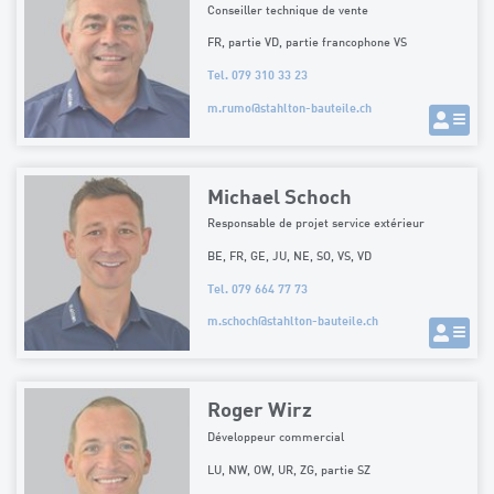
Conseiller technique de vente
FR, partie VD, partie francophone VS
Tel. 079 310 33 23
m.rumo
@
stahlton-bauteile.ch
Michael Schoch
Responsable de projet service extérieur
BE, FR, GE, JU, NE, SO, VS, VD
Tel. 079 664 77 73
m.schoch
@
stahlton-bauteile.ch
Roger Wirz
Développeur commercial
LU, NW, OW, UR, ZG, partie SZ