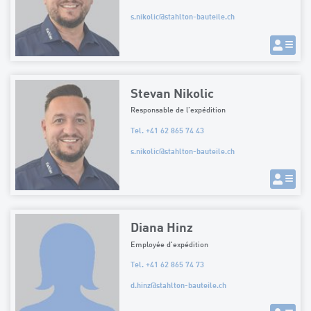
s.nikolic
@
stahlton-bauteile.ch
Stevan Nikolic
Responsable de l'expédition
Tel. +41 62 865 74 43
s.nikolic
@
stahlton-bauteile.ch
Diana Hinz
Employée d'expédition
Tel. +41 62 865 74 73
d.hinz
@
stahlton-bauteile.ch