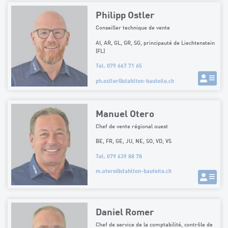
Philipp Ostler
Conseiller technique de vente
AI, AR, GL, GR, SG, principauté de Liechtenstein
(FL)
Tel. 079 667 71 65
ph.ostler
@
stahlton-bauteile.ch
Manuel Otero
Chef de vente régional ouest
BE, FR, GE, JU, NE, SO, VD, VS
Tel. 079 639 88 78
m.otero
@
stahlton-bauteile.ch
Daniel Romer
Chef de service de la comptabilité, contrôle de