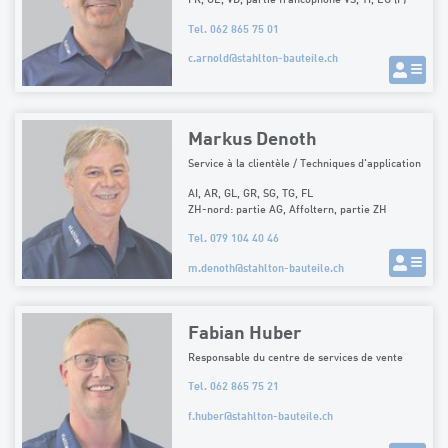
Tel. 062 865 75 01
c.arnold
@
stahlton-bauteile.ch
Markus Denoth
Service à la clientèle / Techniques d'application
AI, AR, GL, GR, SG, TG, FL
ZH-nord: partie AG, Affoltern, partie ZH
Tel. 079 104 40 46
m.denoth
@
stahlton-bauteile.ch
Fabian Huber
Responsable du centre de services de vente
Tel. 062 865 75 21
f.huber
@
stahlton-bauteile.ch