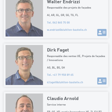
Walter Endrizzi
Responsable des projets de façades
AI, AR, GL, GR, SG, TG, FL
Tel. 062 865 75 00
w.endrizzi
@
stahlton-bauteile.ch
Dirk Faget
Responsable des ventes UE, Projets de façades
/ Innovations
AG, BL, BS, SH
Tel. +41 79 958 89 65
d.faget
@
stahlton-bauteile.ch
Claudio Arnold
Service interne
FR, GE, VD, partie francophone VS, TI, EU (F)