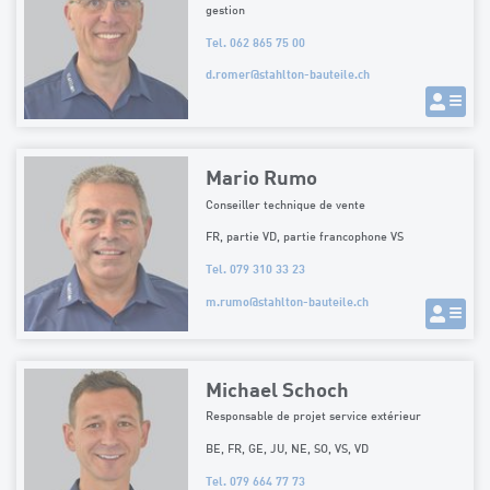
gestion
Tel. 062 865 75 00
d.romer
@
stahlton-bauteile.ch
Mario Rumo
Conseiller technique de vente
FR, partie VD, partie francophone VS
Tel. 079 310 33 23
m.rumo
@
stahlton-bauteile.ch
Michael Schoch
Responsable de projet service extérieur
BE, FR, GE, JU, NE, SO, VS, VD
Tel. 079 664 77 73