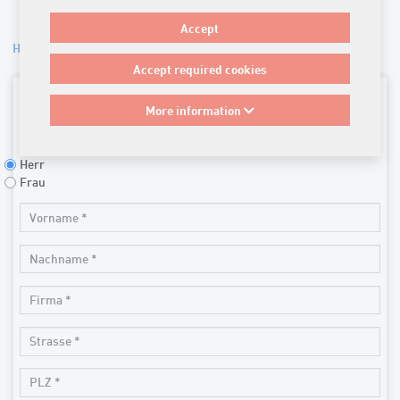
swipe
Accept
Home
Accept required cookies
Füllen Sie bitte dieses Kontaktformular aus und wir melden uns
schnellstmöglich zurück.
More information
Anrede
Herr
Frau