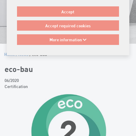
Accept
Accept required cookies
More information
Home
/
News
/ eco-bau
eco-bau
06/2020
Certification