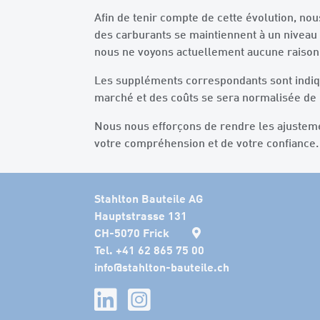
Afin de tenir compte de cette évolution, nou
des carburants se maintiennent à un niveau 
nous ne voyons actuellement aucune raison 
Les suppléments correspondants sont indiqu
marché et des coûts se sera normalisée d
Nous nous efforçons de rendre les ajustem
votre compréhension et de votre confiance.
Stahlton Bauteile AG
Hauptstrasse 131
CH-5070 Frick
Tel. +41 62 865 75 00
info
@
stahlton-bauteile.ch