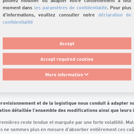
pouvez modifier ou adapter votre consentement à tout
moment dans
les paramètres de confidentialité
. Pour plus
d'informations, veuillez consulter notre
déclaration de
confidentialité
Accept
 de juin 2026
Accept required cookies
pter de juin 2026
More information
rovisionnement et de la logistique nous conduit à adapter n
tion détaillée l’ensemble des modifications ainsi que leurs 
remières reste tendue et marquée par une forte volatilité. Mal
nous ne sommes plus en mesure d'absorber entièrement ces co