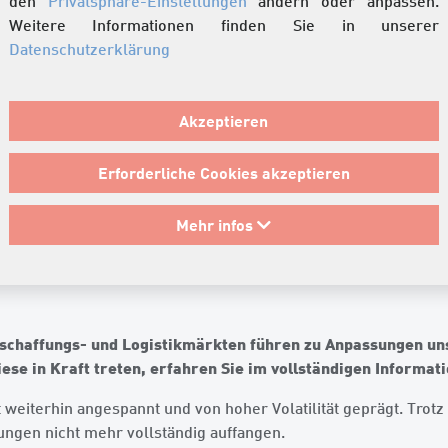
den
Privatsphäre-Einstellungen
ändern oder anpassen.
Weitere Informationen finden Sie in unserer
Datenschutzerklärung
Akzeptieren
Erforderliche Cookies akzeptieren
26
Mehr infos
i 2026
eschaffungs- und Logistikmärkten führen zu Anpassungen u
se in Kraft treten, erfahren Sie im vollständigen Informat
t weiterhin angespannt und von hoher Volatilität geprägt. Trot
tungen nicht mehr vollständig auffangen.