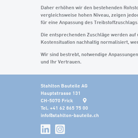
Daher erhöhen wir den bestehenden Rohstoff
vergleichsweise hohen Niveau, zeigen jedoc
für eine Anpassung des Treibstoffzuschlags
Die entsprechenden Zuschläge werden auf u
Kostensituation nachhaltig normalisiert, 
Wir sind bestrebt, notwendige Anpassungen 
und Ihr Vertrauen.
Stahlton Bauteile AG
Hauptstrasse 131
CH-5070 Frick
Tel. +41 62 865 75 00
info
@
stahlton-bauteile.ch