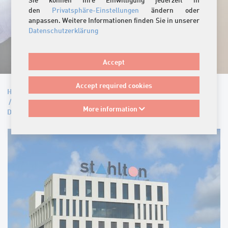
den
Privatsphäre-Einstellungen
ändern oder
anpassen. Weitere Informationen finden Sie in unserer
Datenschutzerklärung
Accept
Accept required cookies
Home
/
Entreprise
/
Offres d'emploi
/
Bauingenieur/in als Produktmanager/in für Rohbau und
More information
Dämmung (80-100%)