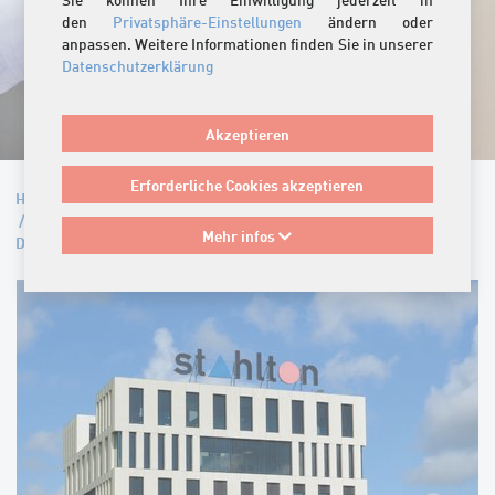
den
Privatsphäre-Einstellungen
ändern oder
anpassen. Weitere Informationen finden Sie in unserer
Datenschutzerklärung
Akzeptieren
Erforderliche Cookies akzeptieren
Home
/
Unternehmen
/
Stellenangebote
/
Bauingenieur/in als Produktmanager/in für Rohbau und
Mehr infos
Dämmung (80-100%)