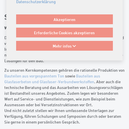
swipe
Datenschutzerklärung
Stahlton Bauteile AG
Akzeptieren
Wir über uns
Erforderliche Cookies akzeptieren
Die Stahlton Bauteile AG mit Sitz in Frick entwickelt, produziert und
vertreibt innovative, multifunktionale Produkte für das Bauwesen.
Mehr infos
In unserer eigenen Entwicklungsabteilung und in Zusammenarbeit
mit Hochschulen entstehen immer wieder neue, bedürfnisgerechte
Lösungen für den Bau.
Zu unseren Kernkompetenzen gehören die rationelle Produktion von
Bauteilen aus vorgespanntem Ton
sowie
Bauteilen aus
Glasfaserbeton und Glasfaser-Verbundwerkstoffen
. Aber auch die
technische Beratung und das Ausarbeiten von Lösungsvorschlägen
ist Bestandteil unseres Angebotes. Zudem legen wir besonderen
Wert auf Service- und Dienstleistungen, wie zum Beispiel beim
Ausmessen oder bei Versetzinstruktionen vor Ort.
Und nicht zuletzt stellen wir Ihnen umfassende Unterlagen zur
Verfügung, führen Schulungen und Symposien durch oder beraten
Sie gerne in einem persönlichen Gespräch.