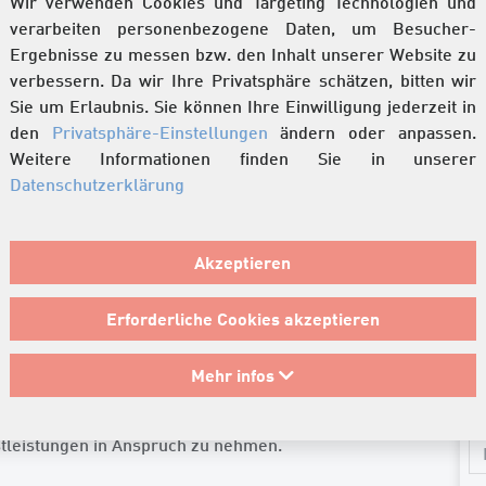
Wir verwenden Cookies und Targeting Technologien und
verarbeiten personenbezogene Daten, um Besucher-
Ergebnisse zu messen bzw. den Inhalt unserer Website zu
verbessern. Da wir Ihre Privatsphäre schätzen, bitten wir
Sie um Erlaubnis. Sie können Ihre Einwilligung jederzeit in
den
Privatsphäre-Einstellungen
ändern oder anpassen.
Weitere Informationen finden Sie in unserer
Datenschutzerklärung
ngstechnik
K
Akzeptieren
dungstechnik
S
Erforderliche Cookies akzeptieren
Ge
hnen gerne zur Verfügung. Als kompetente
Mehr infos
Ih
 Ort in der Anwendungstechnik oder mit unserem
Au
stleistungen in Anspruch zu nehmen.