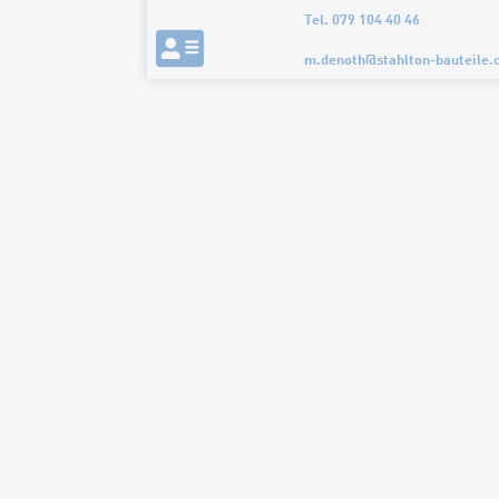
Tel. 079 104 40 46
m.denoth
@
stahlton-bauteile.