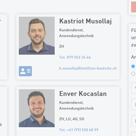
r
Kastriot Musollaj
Fü
Kundendienst,
Anwendungstechnik
un
zu
ZH
A
Tel. 079 962 34 66
k.musollaj
@
stahlton-bauteile.ch
Enver Kocaslan
Kundendienst,
Anwendungstechnik
ZH, LU, AG, SO
il
Tel. +41 (79) 920 68 99