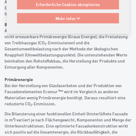
Agentur der Wirtschaft» wird die stetige Reduktion der CO
-­
2
Erforderliche Cookies akzeptieren
Emissionen und eine fortlaufende Optimierung der Energieeffizienz
für die Produktion und die Neben­betriebe gesichert.
Mehr infos
flex
Bilanzierung Glasfaserbeton Ecomur
Als Hauptindikatoren für ressourcenschonendes Bauen dienen die
nicht erneuerbare Primärenergie (Graue Energie), die Freisetzung
von Treibhausgas (CO
-Emmissionen) und die
2
Gesamtumweltbelastung nach der Methode der ökologischen
Knappheit (Umweltbelastungspunkte). Die untenstehenden Werte
beinhalten den Rohstoffabbau, die Herstellung der Produkte und
Entsorgung aller Komponenten.
Primärenergie
Bei der Herstellung von Glasfaserbeton und der Produktion von
flex
Fassadenelementen Ecomur
wird ­­im Vergleich zu anderen
Materialien wenig Primärenergie benötigt. Daraus resultiert eine
reduzierte CO
-­Emmission.
2
Die Bilanzierung einer funktionellen Einheit (hinterlüftete Fassade
2
in m
) variiert je nach Flächengewicht, Komponenten und Menge der
Unterkonstruktionen. Eine optimierte Fassadenkonstruktion wirkt
sich positiv auf die Gesamtenergie, die Rückbaufähigkeit, die