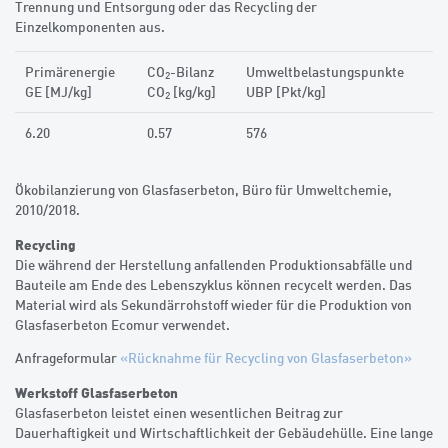
Trennung und Entsorgung oder das Recycling der
Einzelkomponenten aus.
Primärenergie
CO
-Bilanz
Umweltbelastungspunkte
2
GE [MJ/kg]
CO
[kg/kg]
UBP [Pkt/kg]
2
6.20
0.57
576
Ökobilanzierung von Glasfaserbeton, Büro für Umweltchemie,
2010/2018.
Recycling
Die während der Herstellung anfallenden Produktionsabfälle und
Bauteile am Ende des Lebenszyklus können recycelt werden. Das
Material wird als Sekundärrohstoff wieder für die Produktion von
Glasfaserbeton Ecomur verwendet.
Anfrageformular
«Rücknahme für Recycling von Glasfaserbeton»
Werkstoff Glasfaserbeton
Glasfaserbeton leistet einen wesentlichen Beitrag zur
Dauerhaftigkeit und Wirtschaftlichkeit der Gebäudehülle. Eine lange