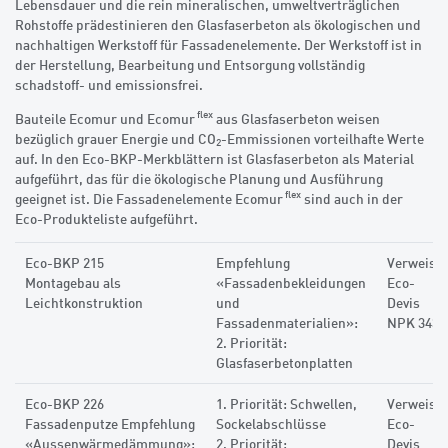
Lebensdauer und die rein mineralischen, umweltverträglichen
Rohstoffe prädestinieren den Glas­faserbeton als ökologischen und
nachhaltigen Werkstoff für Fassadenelemente. Der Werkstoff ist in
der Herstellung, Bearbeitung und Entsorgung vollständig
schadstoff- und emissionsfrei.
flex
Bauteile Ecomur und Ecomur
aus Glasfaserbeton weisen
bezüglich grauer Energie und CO
-Emmissionen vorteilhafte Werte
2
auf. In den Eco-BKP-Merkblättern ist Glasfaserbeton als Material
aufgeführt, das für die ökologische Planung und Ausführung
flex
geeignet ist. Die ­Fassadenelemente Ecomur
sind auch in der
Eco-Produkteliste aufgeführt.
Eco-BKP 215
Empfehlung
Verweis:
Montagebau als
«Fassadenbekleidungen
Eco-
Leichtkonstruktion
und
Devis
Fassadenmaterialien»:
NPK 343
2. Priorität:
Glasfaserbetonplatten
Eco-BKP 226
1. Priorität: Schwellen,
Verweis:
Fassadenputze Empfehlung
Sockelabschlüsse
Eco-
«Aussenwärmedämmung»:
2. Priorität:
Devis