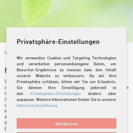
Privatsphäre-Einstellungen
Home
/
Unternehmen
/
Nachhaltigkeit
Wir verwenden Cookies und Targeting Technologien
und verarbeiten personenbezogene Daten, um
Nachaltigkeit
Besucher-Ergebnisse zu messen bzw. den Inhalt
unserer Website zu verbessern. Da wir Ihre
Der Erhalt unserer natürlichen Umwelt und der Lebensgrundlagen
Privatsphäre schätzen, bitten wir Sie um Erlaubnis.
zukünftiger Generationen, die Sicherung der Arbeitsplätze sowie die
Sie können Ihre Einwilligung jederzeit in
ständige Verbesserung der Arbeitsbedingungen sind für die
den
Privatsphäre-Einstellungen
ändern oder
Stahlton Bauteile AG ein ganz besonderes Anliegen. Die damit
anpassen. Weitere Informationen finden Sie in unserer
verbundenen Massnahmen werden gemeinsam auf allen
Datenschutzerklärung
Mitarbeiterebenen realisiert.
Als innovativer Produktionsbetrieb verpflichtet sich die Stahlton
Bauteile AG zum schonungsvollen Umgang mit den Ressourcen
Akzeptieren
Energie und Wasser. Mit der Teilnahme am Programm «Energie-