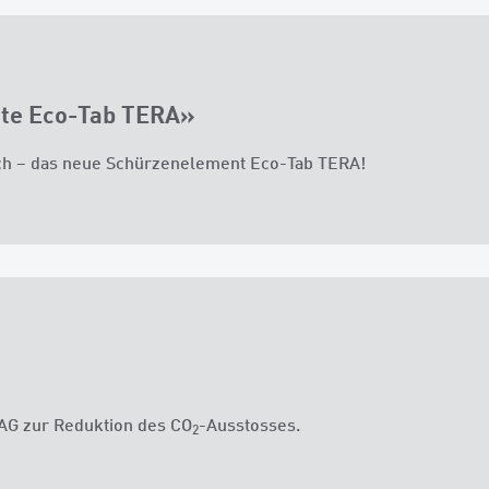
te Eco-Tab TERA»
ich – das neue Schürzenelement Eco-Tab TERA!
 AG zur Reduktion des CO
-Ausstosses.
2