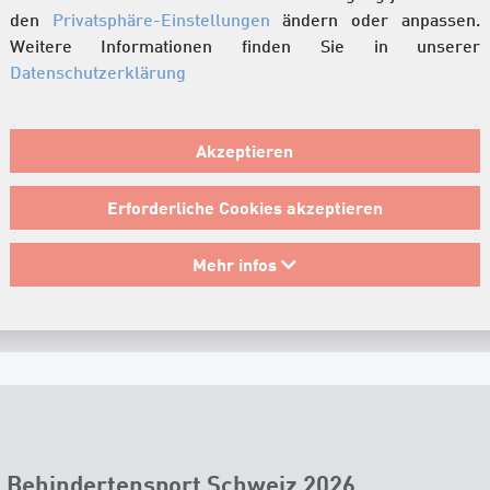
den
Privatsphäre-Einstellungen
ändern oder anpassen.
Weitere Informationen finden Sie in unserer
Datenschutzerklärung
Akzeptieren
Erforderliche Cookies akzeptieren
hstoffmärkten und steigende Beschaffungskosten führen zu 
Mehr infos
2026.
 – Behindertensport Schweiz 2026