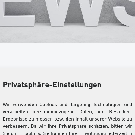
Privatsphäre-Einstellungen
Wir verwenden Cookies und Targeting Technologien und
verarbeiten personenbezogene Daten, um Besucher-
Ergebnisse zu messen bzw. den Inhalt unserer Website zu
eschaffungs- und Logistikmärkten führen zu Anpassungen un
verbessern. Da wir Ihre Privatsphäre schätzen, bitten wir
se in Kraft treten, erfahren Sie im vollständigen Information
Sie um Erlaubnis. Sie können Ihre Einwilligung jederzeit in