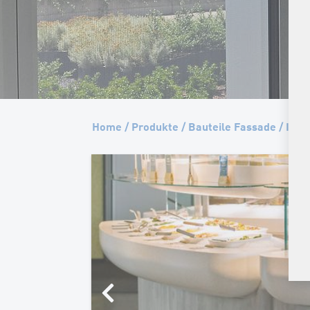
Home
/
Produkte
/
Bauteile Fassade
/
Inne