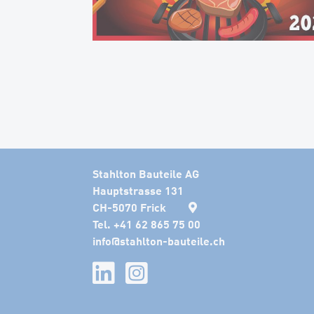
Stahlton Bauteile AG
Hauptstrasse 131
CH-5070 Frick
Tel. +41 62 865 75 00
info
@
stahlton-bauteile.ch