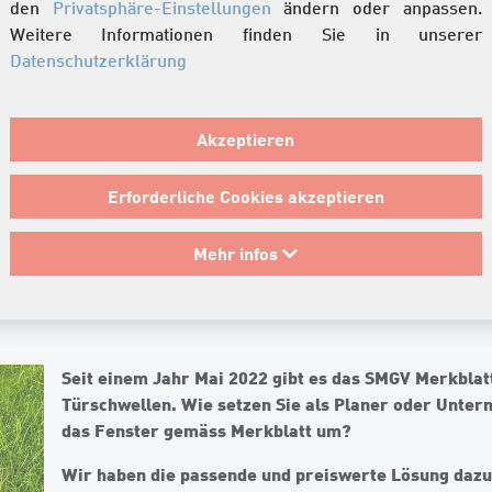
den
Privatsphäre-Einstellungen
ändern oder anpassen.
Weitere Informationen finden Sie in unserer
Datenschutzerklärung
Akzeptieren
Erforderliche Cookies akzeptieren
colino aus Glasfaserbeton»
Mehr infos
nk Ecolino aus Glasfaserbeton»
Seit einem Jahr Mai 2022 gibt es das SMGV Merkblat
Türschwellen. Wie setzen Sie als Planer oder Unter
das Fenster gemäss Merkblatt um?
Wir haben die passende und preiswerte Lösung daz