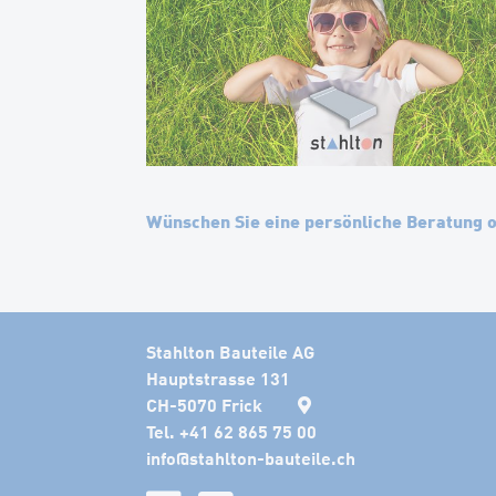
Wünschen Sie eine persönliche Beratung 
Stahlton Bauteile AG
Hauptstrasse 131
CH-5070 Frick
Tel. +41 62 865 75 00
info
@
stahlton-bauteile.ch